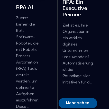
RPA: Ein
RPA AI
Executive
Primer
Zuerst
kamen die
Ziel ist es, Ihre
Bots-
Organisation in
Software-
ein wirklich
Roboter, die
digitales
mit Robotic
Unternehmen
Process
umzuwandeln?
Automation
Automatisierung
(RPA) Tools
ist die
erstellt
Grundlage aller
wurden, um
Initiativen für di...
definierte
Aufgaben
auszuführen.
Mehr sehen
Diese ...