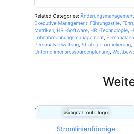
Related Categories:
Änderungsmanagement
Executive Management
,
Führungsstile
,
Führ
Metriken
,
HR -Software
,
HR -Technologie
,
H
Lohnabrechnungsmanagement
,
Personalana
Personalverwaltung
,
Strategieformulierung
,
Unternehmensressourcenplanung
,
Wettbewe
Weit
Stromlinienförmige