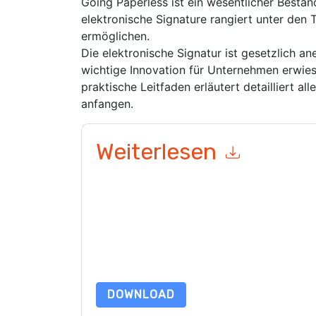
Going Paperless ist ein wesentlicher Bestand
elektronische Signature rangiert unter den T
ermöglichen.
Die elektronische Signatur ist gesetzlich an
wichtige Innovation für Unternehmen erwies
praktische Leitfaden erläutert detailliert al
anfangen.
Weiterlesen
Mit dem Absenden dieses Formulars stimmen Si
marketingbezogene E-Mails oder per Telefon. Si
Webseiten u Mitteilungen unterliegen ihrer Date
Indem Sie diese Ressource anfordern, stimmen 
Daten sind geschützt durch unsere
Datenschutz
Datenschutz@techpublishhub.com
DOWNLOAD