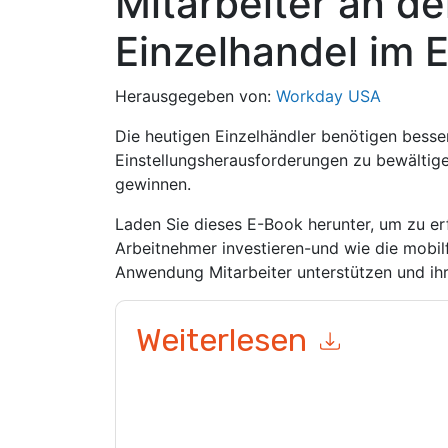
Mitarbeiter an de
Einzelhandel im 
Herausgegeben von:
Workday USA
Die heutigen Einzelhändler benötigen besse
Einstellungsherausforderungen zu bewältig
gewinnen.
Laden Sie dieses E-Book herunter, um zu er
Arbeitnehmer investieren-und wie die mob
Anwendung Mitarbeiter unterstützen und ih
Weiterlesen
Mit dem Absenden dieses Formulars stimmen Si
marketingbezogene E-Mails oder per Telefon. Si
Webseiten u Mitteilungen unterliegen ihrer Date