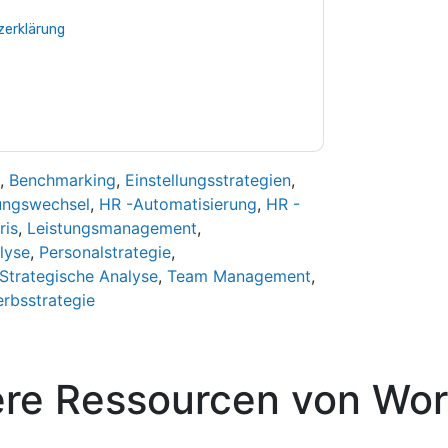
Sie unseren Nutzungsbedingungen zu. Alle
erklärung
. Bei weiteren Fragen bitte mailen
,
Benchmarking
,
Einstellungsstrategien
,
ungswechsel
,
HR -Automatisierung
,
HR -
ris
,
Leistungsmanagement
,
lyse
,
Personalstrategie
,
Strategische Analyse
,
Team Management
,
rbsstrategie
ere Ressourcen von
Wor