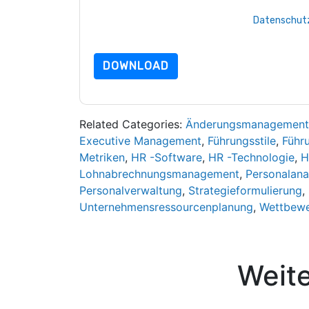
Indem Sie diese Ressource anfordern, stimmen 
Daten sind geschützt durch unsere
Datenschutz
Datenschutz@techpublishhub.com
DOWNLOAD
Related Categories:
Änderungsmanagement
Executive Management
,
Führungsstile
,
Führ
Metriken
,
HR -Software
,
HR -Technologie
,
H
Lohnabrechnungsmanagement
,
Personalana
Personalverwaltung
,
Strategieformulierung
,
Unternehmensressourcenplanung
,
Wettbewe
Weit