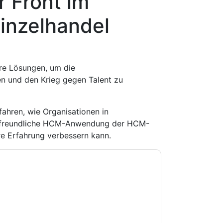
r Front im
Einzelhandel
re Lösungen, um die
en und den Krieg gegen Talent zu
fahren, wie Organisationen in
ilfreundliche HCM-Anwendung der HCM-
re Erfahrung verbessern kann.
e zu
Workday USA
Kontaktaufnahme mit Ihnen
e können sich jederzeit abmelden.
Workday USA
nschutzerklärung.