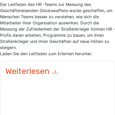
Der Leitfaden des HR -Teams zur Messung des
Geschäftsreisenden Glückswaffens wurde geschaffen, um
Menschen Teams besser zu verstehen, wie sich die
Mitarbeiter ihrer Organisation auswirken. Durch die
Messung der Zufriedenheit der Straßenkrieger können HR -
Profis daran arbeiten, Programme zu bauen, um ihren
Straßenkrieger und ihren Geschäften auf neue Höhen zu
steigern.
Laden Sie den Leitfaden zum Erlernen herunter:
Weiterlesen
Mit dem Absenden dieses Formulars stimmen Sie zu
TripActions
Kontaktaufnahme mit Ihnen marketingbezogene
E-Mails oder per Telefon. Sie können sich jederzeit abmelden.
TripActions
Webseiten u Mitteilungen unterliegen ihrer
Datenschutzerklärung.
Indem Sie diese Ressource anfordern, stimmen Sie unseren