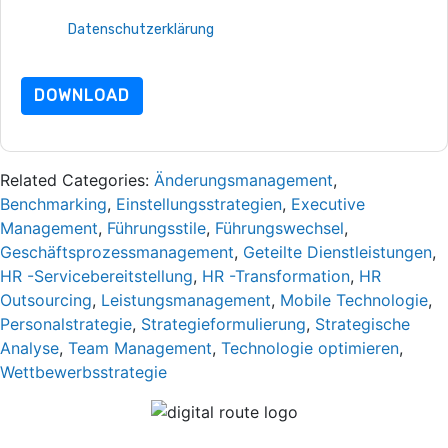
Nutzungsbedingungen zu. Alle Daten sind geschützt durch
unsere
Datenschutzerklärung
. Bei weiteren Fragen bitte
mailen Datenschutz@techpublishhub.com
DOWNLOAD
Related Categories:
Änderungsmanagement
,
Benchmarking
,
Einstellungsstrategien
,
Executive
Management
,
Führungsstile
,
Führungswechsel
,
Geschäftsprozessmanagement
,
Geteilte Dienstleistungen
,
HR -Servicebereitstellung
,
HR -Transformation
,
HR
Outsourcing
,
Leistungsmanagement
,
Mobile Technologie
,
Personalstrategie
,
Strategieformulierung
,
Strategische
Analyse
,
Team Management
,
Technologie optimieren
,
Wettbewerbsstrategie