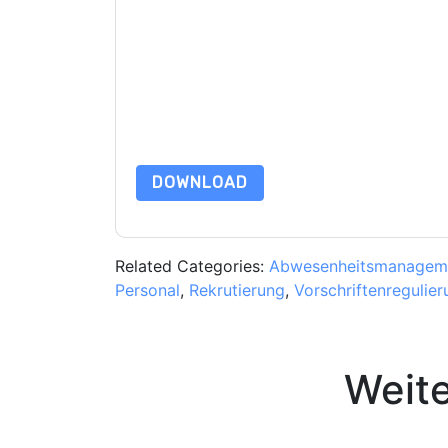
Mit dem Absenden dieses Formulars stimmen Si
marketingbezogene E-Mails oder per Telefon. Si
Webseiten u Mitteilungen unterliegen ihrer Date
Indem Sie diese Ressource anfordern, stimmen 
Daten sind geschützt durch unsere
Datenschutz
Datenschutz@techpublishhub.com
DOWNLOAD
Related Categories:
Abwesenheitsmanagem
Personal
,
Rekrutierung
,
Vorschriftenregulier
Weit