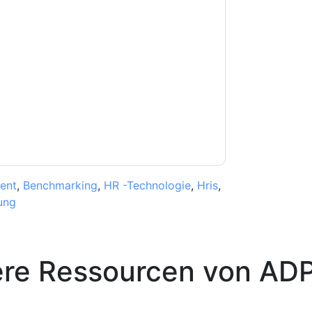
e zu
ADP
Kontaktaufnahme mit Ihnen
e können sich jederzeit abmelden.
ADP
nschutzerklärung.
Sie unseren Nutzungsbedingungen zu. Alle
erklärung
. Bei weiteren Fragen bitte mailen
ent
,
Benchmarking
,
HR -Technologie
,
Hris
,
ung
ere Ressourcen von
AD