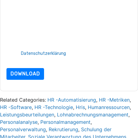
Mit dem Absenden dieses Formulars stimmen Sie zu
DocuSign
Kontaktaufnahme mit Ihnen marketingbezogene E-Mails oder
per Telefon. Sie können sich jederzeit abmelden.
DocuSign
Webseiten u Mitteilungen unterliegen ihrer
Datenschutzerklärung.
Indem Sie diese Ressource anfordern, stimmen Sie unseren
Nutzungsbedingungen zu. Alle Daten sind geschützt durch
unsere
Datenschutzerklärung
. Bei weiteren Fragen bitte
mailen Datenschutz@techpublishhub.com
DOWNLOAD
Related Categories:
HR -Automatisierung
,
HR -Metriken
,
HR -Software
,
HR -Technologie
,
Hris
,
Humanressourcen
,
Leistungsbeurteilungen
,
Lohnabrechnungsmanagement
,
Personalanalyse
,
Personalmanagement
,
Personalverwaltung
,
Rekrutierung
,
Schulung der
Mitarbeiter
,
Soziale Verantwortung des Unternehmens
,