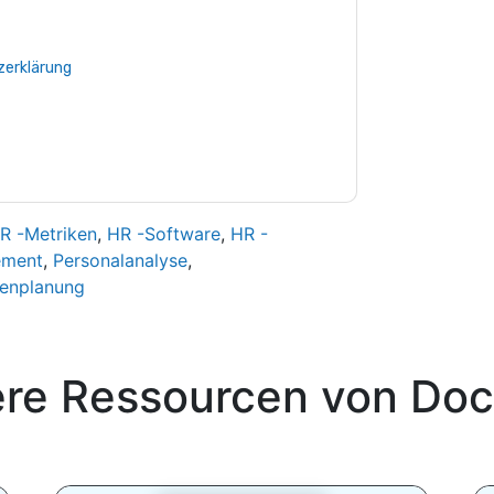
nschutzerklärung.
Sie unseren Nutzungsbedingungen zu. Alle
erklärung
. Bei weiteren Fragen bitte mailen
R -Metriken
,
HR -Software
,
HR -
ement
,
Personalanalyse
,
enplanung
ere Ressourcen von
Doc