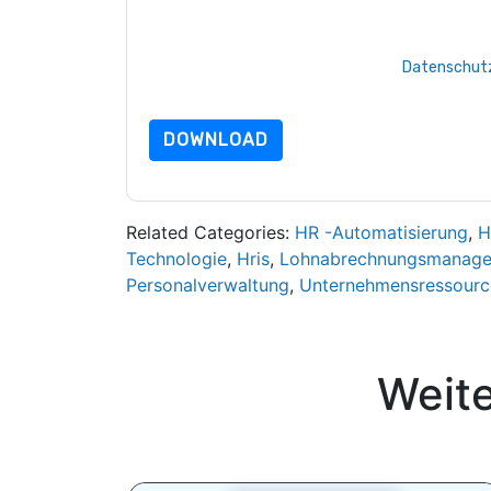
Webseiten u Mitteilungen unterliegen ihrer Date
Indem Sie diese Ressource anfordern, stimmen 
Daten sind geschützt durch unsere
Datenschutz
Datenschutz@techpublishhub.com
DOWNLOAD
Related Categories:
HR -Automatisierung
,
H
Technologie
,
Hris
,
Lohnabrechnungsmanag
Personalverwaltung
,
Unternehmensressourc
Weit