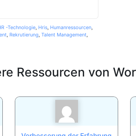
R -Technologie
,
Hris
,
Humanressourcen
,
ent
,
Rekrutierung
,
Talent Management
,
ere Ressourcen von
Wor
Verbesserung der Erfahrung