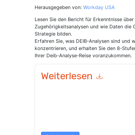
Herausgegeben von:
Workday USA
Lesen Sie den Bericht für Erkenntnisse über V
Zugehörigkeitsanalysen und wie Daten die G
Strategie bilden.
Erfahren Sie, was DEIB-Analysen sind und 
konzentrieren, und erhalten Sie den 8-Stuf
Ihrer Deib-Analyse-Reise voranzukommen.
Weiterlesen
Mit dem Absenden dieses Formulars stimmen Si
marketingbezogene E-Mails oder per Telefon. Si
Webseiten u Mitteilungen unterliegen ihrer Date
Indem Sie diese Ressource anfordern, stimmen 
Daten sind geschützt durch unsere
Datenschutz
Datenschutz@techpublishhub.com