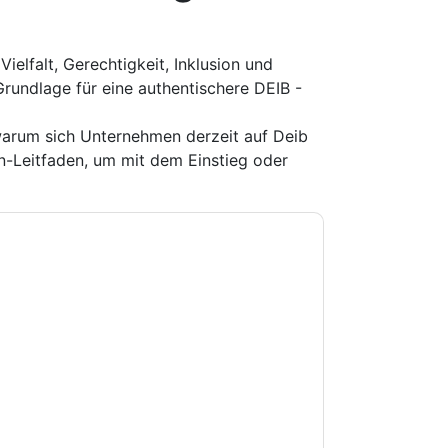
ielfalt, Gerechtigkeit, Inklusion und
rundlage für eine authentischere DEIB -
warum sich Unternehmen derzeit auf Deib
en-Leitfaden, um mit dem Einstieg oder
e zu
Workday USA
Kontaktaufnahme mit Ihnen
e können sich jederzeit abmelden.
Workday USA
nschutzerklärung.
Sie unseren Nutzungsbedingungen zu. Alle
erklärung
. Bei weiteren Fragen bitte mailen