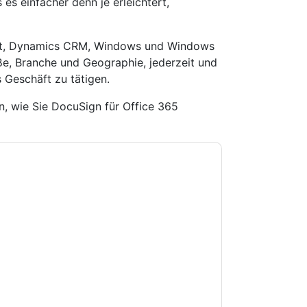
s einfacher denn je erleichtert,
int, Dynamics CRM, Windows und Windows
ße, Branche und Geographie, jederzeit und
s Geschäft zu tätigen.
n, wie Sie DocuSign für Office 365
e zu
DocuSign
Kontaktaufnahme mit Ihnen
e können sich jederzeit abmelden.
DocuSign
nschutzerklärung.
Sie unseren Nutzungsbedingungen zu. Alle
erklärung
. Bei weiteren Fragen bitte mailen