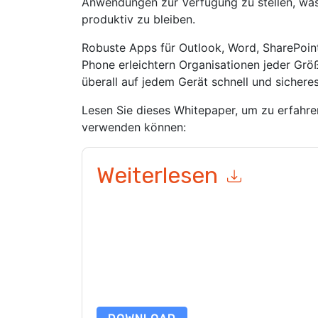
Anwendungen zur Verfügung zu stellen, was e
produktiv zu bleiben.
Robuste Apps für Outlook, Word, SharePo
Phone erleichtern Organisationen jeder Grö
überall auf jedem Gerät schnell und sichere
Lesen Sie dieses Whitepaper, um zu erfahre
verwenden können:
Weiterlesen
Mit dem Absenden dieses Formulars stimmen Si
marketingbezogene E-Mails oder per Telefon. Si
Webseiten u Mitteilungen unterliegen ihrer Date
Indem Sie diese Ressource anfordern, stimmen 
Daten sind geschützt durch unsere
Datenschutz
Datenschutz@techpublishhub.com