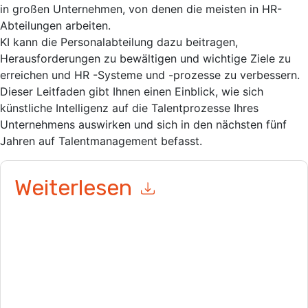
in großen Unternehmen, von denen die meisten in HR-
Abteilungen arbeiten.
KI kann die Personalabteilung dazu beitragen,
Herausforderungen zu bewältigen und wichtige Ziele zu
erreichen und HR -Systeme und -prozesse zu verbessern.
Dieser Leitfaden gibt Ihnen einen Einblick, wie sich
künstliche Intelligenz auf die Talentprozesse Ihres
Unternehmens auswirken und sich in den nächsten fünf
Jahren auf Talentmanagement befasst.
Weiterlesen
Mit dem Absenden dieses Formulars stimmen Sie zu
Eightfold
Kontaktaufnahme mit Ihnen marketingbezogene E-Mails oder
per Telefon. Sie können sich jederzeit abmelden.
Eightfold
Webseiten u Mitteilungen unterliegen ihrer
Datenschutzerklärung.
Indem Sie diese Ressource anfordern, stimmen Sie unseren