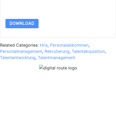
Nutzungsbedingungen zu. Alle Daten sind geschützt durch
unsere
Datenschutzerklärung
. Bei weiteren Fragen bitte
mailen Datenschutz@techpublishhub.com
DOWNLOAD
Related Categories:
Hris
,
Personalabkommen
,
Personalmanagement
,
Rekrutierung
,
Talentakquisition
,
Talententwicklung
,
Talentmanagement