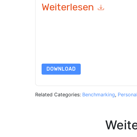
Weiterlesen
Mit dem Absenden dieses Formulars stimmen Si
marketingbezogene E-Mails oder per Telefon. Si
Webseiten u Mitteilungen unterliegen ihrer Date
Indem Sie diese Ressource anfordern, stimmen 
Daten sind geschützt durch unsere
Datenschutz
Datenschutz@techpublishhub.com
DOWNLOAD
Related Categories:
Benchmarking
,
Persona
Weit