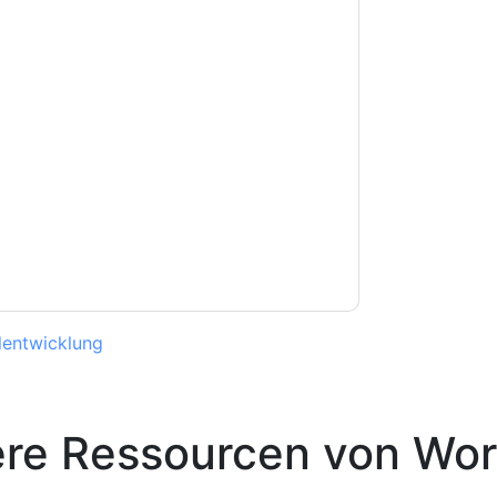
e zu
Workday USA
Kontaktaufnahme mit Ihnen
e können sich jederzeit abmelden.
Workday USA
nschutzerklärung.
Sie unseren Nutzungsbedingungen zu. Alle
erklärung
. Bei weiteren Fragen bitte mailen
lentwicklung
ere Ressourcen von
Wor