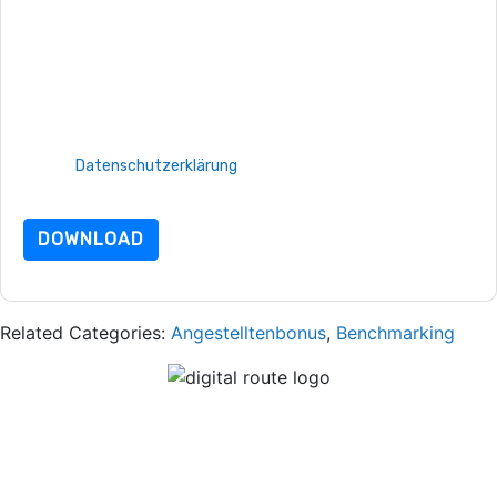
ServiceNow
Kontaktaufnahme mit Ihnen marketingbezogene
E-Mails oder per Telefon. Sie können sich jederzeit abmelden.
ServiceNow
Webseiten u Mitteilungen unterliegen ihrer
Datenschutzerklärung.
Indem Sie diese Ressource anfordern, stimmen Sie unseren
Nutzungsbedingungen zu. Alle Daten sind geschützt durch
unsere
Datenschutzerklärung
. Bei weiteren Fragen bitte
mailen Datenschutz@techpublishhub.com
DOWNLOAD
Related Categories:
Angestelltenbonus
,
Benchmarking