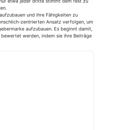
ur etwa jeder dritte stimmt dem fest zu
en.
 aufzubauen und ihre Fähigkeiten zu
nschlich-zentrierten Ansatz verfolgen, um
gebermarke aufzubauen. Es beginnt damit,
 bewertet werden, indem sie ihre Beiträge
e zu
Workhuman
Kontaktaufnahme mit Ihnen
e können sich jederzeit abmelden.
Workhuman
nschutzerklärung.
Sie unseren Nutzungsbedingungen zu. Alle
erklärung
. Bei weiteren Fragen bitte mailen