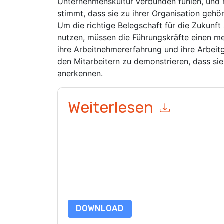
Unternehmenskultur verbunden fühlen, und n
stimmt, dass sie zu ihrer Organisation gehör
Um die richtige Belegschaft für die Zukunft
nutzen, müssen die Führungskräfte einen me
ihre Arbeitnehmererfahrung und ihre Arbeit
den Mitarbeitern zu demonstrieren, dass sie
anerkennen.
Weiterlesen
Mit dem Absenden dieses Formulars stimmen Si
marketingbezogene E-Mails oder per Telefon. Si
Webseiten u Mitteilungen unterliegen ihrer Date
Indem Sie diese Ressource anfordern, stimmen 
Daten sind geschützt durch unsere
Datenschutz
Datenschutz@techpublishhub.com
DOWNLOAD