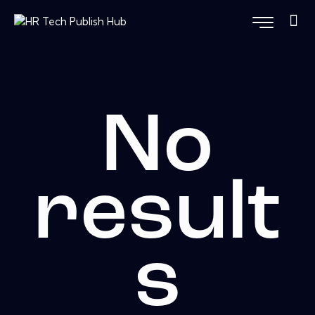
No
result
s