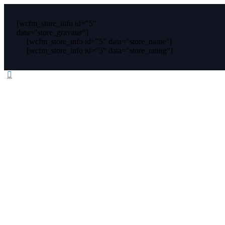
[wcfm_store_info id="5"
data="store_gravatar"]
[wcfm_store_info id="5" data="store_name"]
[wcfm_store_info id="5" data="store_rating"]