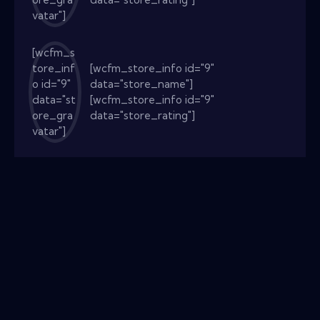
vatar"]
[wcfm_s
tore_inf
[wcfm_store_info id="9"
o id="9"
data="store_name"]
data="st
[wcfm_store_info id="9"
ore_gra
data="store_rating"]
vatar"]